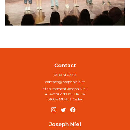
Contact
05 61 51 03 63
contact@josephniel31.fr
Établissement Joseph NIEL
41 Avenue d’Ox – BP 114
31604 MURET Cedex
Joseph Niel