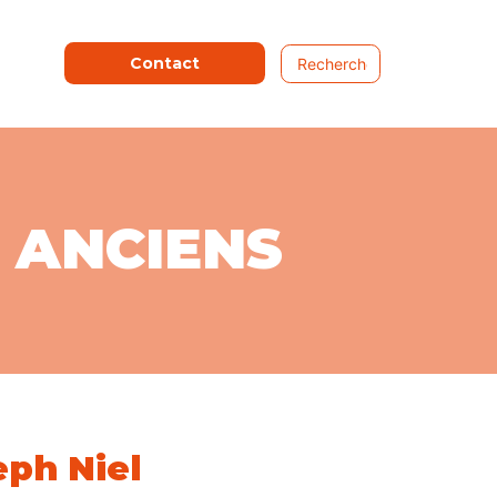
Contact
 ANCIENS
eph Niel