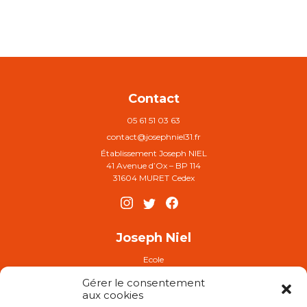
Contact
05 61 51 03 63
contact@josephniel31.fr
Établissement Joseph NIEL
41 Avenue d’Ox – BP 114
31604 MURET Cedex
Joseph Niel
Ecole
Collège
Gérer le consentement
Plaquette établissement
aux cookies