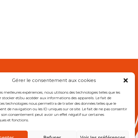
Gérer le consentement aux cookies
L
les meilleures expériences, nous utilisons des technologies telles que les
 stocker et/ou accéder aux informations des appareils. Le fait de
RE OGEC
ces technologies nous permettra de traiter des données telles que le
e Association des Anciens
 de navigation ou les ID uniques sur ce site. Le fait de ne pas consentir
r son consentement peut avoir un effet négatif sur certaines
ques et fonctions.
ions légales
cepter
Refuser
Voir les préférences