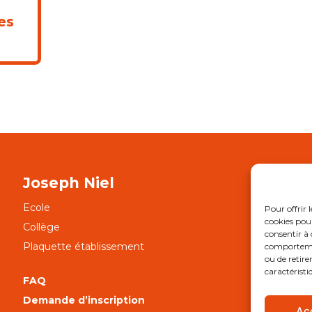
es
Joseph Niel
Ecole
APE
Pour offrir 
cookies pour
Collège
NOT
consentir à 
Plaquette établissement
Notr
comportement
ou de retire
caractéristi
FAQ
Ment
Demande d’inscription
Ac