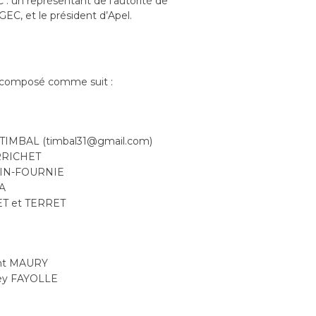
: un représentant de l’autorité de
GEC, et le président d’Apel.
t composé comme suit :
 TIMBAL (timbal31@gmail.com)
ERRICHET
UZIN-FOURNIE
ZA
T et TERRET
rent MAURY
rey FAYOLLE