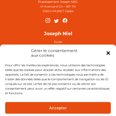
Établissement Joseph NIEL
41 Avenue d’Ox – BP 114
31604 MURET Cedex
Joseph Niel
Ecole
Collège
Gérer le consentement
Plaquette établissement
aux cookies
Pour offrir les meilleures expériences, nous utilisons des technologies
FAQ
telles que les cookies pour stocker et/ou accéder aux informations des
Demande d’inscription
appareils. Le fait de consentir à ces technologies nous permettra de
traiter des données telles que le comportement de navigation ou les ID
uniques sur ce site. Le fait de ne pas consentir ou de retirer son
consentement peut avoir un effet négatif sur certaines caractéristiques
et fonctions.
APEL
NOTRE OGEC
Accepter
Notre Association des Anciens