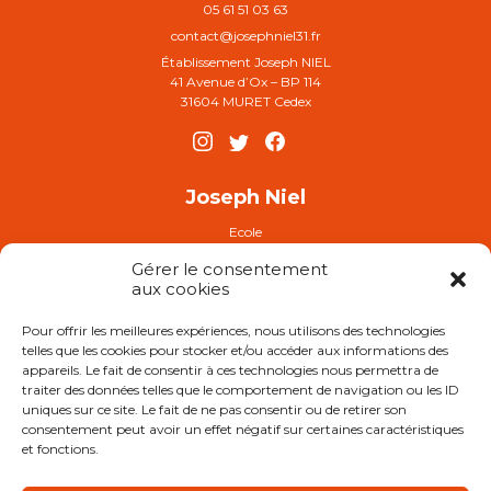
05 61 51 03 63
contact@josephniel31.fr
Établissement Joseph NIEL
41 Avenue d’Ox – BP 114
31604 MURET Cedex
Joseph Niel
Ecole
Collège
Gérer le consentement
Plaquette établissement
aux cookies
FAQ
Pour offrir les meilleures expériences, nous utilisons des technologies
telles que les cookies pour stocker et/ou accéder aux informations des
Demande d’inscription
appareils. Le fait de consentir à ces technologies nous permettra de
traiter des données telles que le comportement de navigation ou les ID
uniques sur ce site. Le fait de ne pas consentir ou de retirer son
consentement peut avoir un effet négatif sur certaines caractéristiques
et fonctions.
APEL