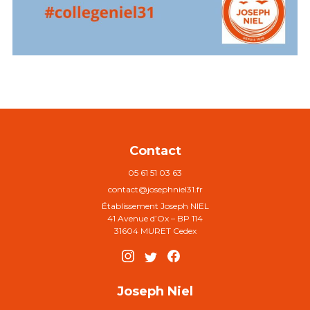
Contact
05 61 51 03 63
contact@josephniel31.fr
Établissement Joseph NIEL
41 Avenue d’Ox – BP 114
31604 MURET Cedex
Joseph Niel