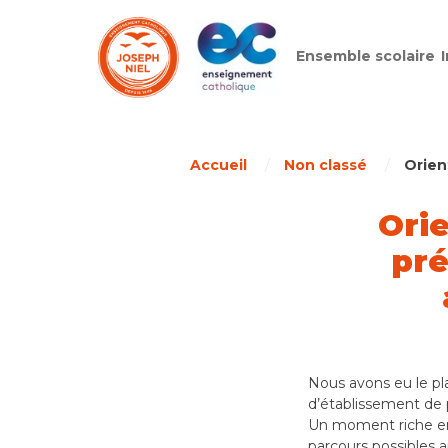
Ensemble scolaire
Skip
to
content
Accueil
/
Non classé
/
Orien
Orie
pré
Nous avons eu le pla
d’établissement de p
Un moment riche en 
parcours possibles ap