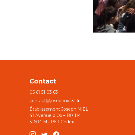
Contact
05 61 51 03 63
contact@josephniel31.fr
Établissement Joseph NIEL
41 Avenue d’Ox – BP 114
31604 MURET Cedex