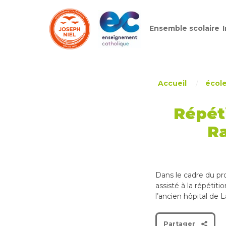
Ensemble scolaire
Skip
to
content
Accueil
/
écol
Répéti
Ra
Dans le cadre du pro
assisté à la répétit
l’ancien hôpital de L
Partager