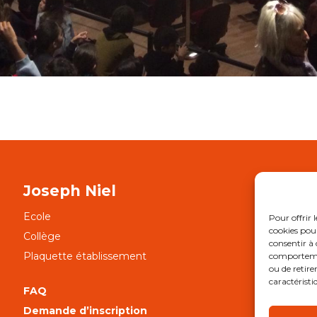
Joseph Niel
Ecole
APE
Pour offrir 
cookies pour
Collège
NOT
consentir à 
Plaquette établissement
Notr
comportement
ou de retire
caractéristi
FAQ
Ment
Demande d’inscription