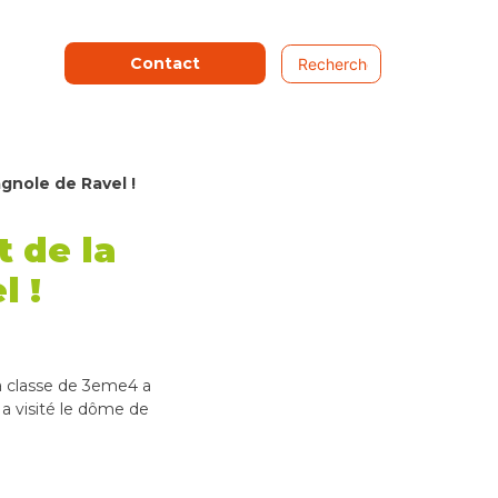
Contact
gnole de Ravel !
t de la
l !
 la classe de 3eme4 a
 a visité le dôme de