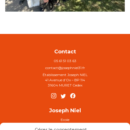
Contact
05 61 51 03 63
contact@josephniel31.fr
Établissement Joseph NIEL
41 Avenue d’Ox – BP 114
31604 MURET Cedex
Joseph Niel
Ecole
Collège
Gérer le consentement