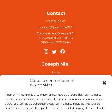
Contact
05 61 51 03 63
contact@josephniel31.fr
Établissement Joseph NIEL
41 Avenue d’Ox – BP 114
31604 MURET Cedex
Joseph Niel
Ecole
Collège
Gérer le consentement
Plaquette établissement
aux cookies
Pour offrir les meilleures expériences, nous utilisons des technologies
FAQ
telles que les cookies pour stocker et/ou accéder aux informations des
Demande d’inscription
appareils. Le fait de consentir à ces technologies nous permettra de
traiter des données telles que le comportement de navigation ou les ID