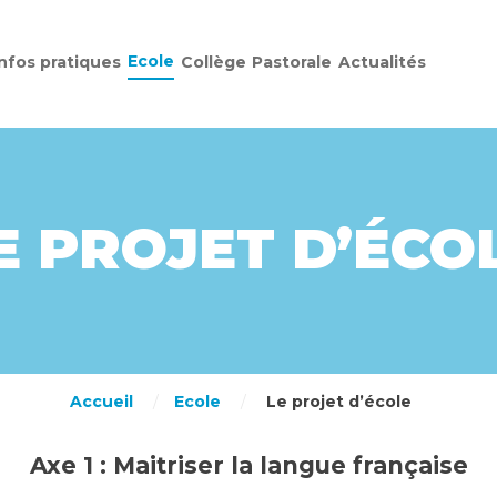
Ecole
Infos pratiques
Collège
Pastorale
Actualités
E PROJET D’ÉCO
Accueil
/
Ecole
/
Le projet d’école
Axe 1 : Maitriser la langue française