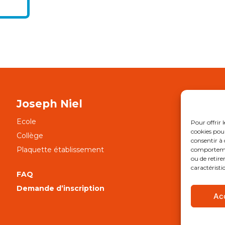
Joseph Niel
Ecole
APE
Pour offrir 
cookies pour
Collège
NOT
consentir à 
Plaquette établissement
Notr
comportement
ou de retire
caractéristi
FAQ
Ment
Demande d’inscription
Ac