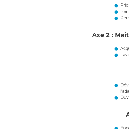
Prior
Perm
Perm
Axe 2 : Ma
Acqu
Favo
Déve
l’ad
Ouvr
A
Enco